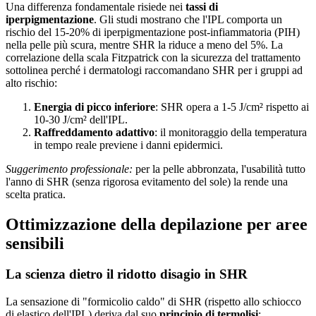
Una differenza fondamentale risiede nei
tassi di
iperpigmentazione
. Gli studi mostrano che l'IPL comporta un
rischio del 15-20% di iperpigmentazione post-infiammatoria (PIH)
nella pelle più scura, mentre SHR la riduce a meno del 5%. La
correlazione della scala Fitzpatrick con la sicurezza del trattamento
sottolinea perché i dermatologi raccomandano SHR per i gruppi ad
alto rischio:
Energia di picco inferiore
: SHR opera a 1-5 J/cm² rispetto ai
10-30 J/cm² dell'IPL.
Raffreddamento adattivo
: il monitoraggio della temperatura
in tempo reale previene i danni epidermici.
Suggerimento professionale:
per la pelle abbronzata, l'usabilità tutto
l'anno di SHR (senza rigorosa evitamento del sole) la rende una
scelta pratica.
Ottimizzazione della depilazione per aree
sensibili
La scienza dietro il ridotto disagio in SHR
La sensazione di "formicolio caldo" di SHR (rispetto allo schiocco
di elastico dell'IPL) deriva dal suo
principio di termolisi
: