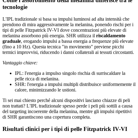
Come l'assorbimento della melanina differisce tra le
tecnologie
L'IPL tradizionale si basa su impulsi luminosi ad alta intensità che
prendono di mira aggressivamente la melanina, ponendo rischi per i
tipi di pelle Fitzpatrick IV-VI dove concentrazioni più elevate di
melanina assorbono più energia. SHR utilizza il
riscaldamento
graduale
, erogando impulsi a bassa energia a frequenze più elevate
(fino a 10 Hz). Questa tecnica "in movimento" previene picchi
termici improvvisi, riducendo i danni collaterali ai tessuti circostanti.
Vantaggio chiave:
IPL: l'energia a impulso singolo rischia di surriscaldare la
pelle ricca di melanina.
SHR: l'energia a impulsi multipli distribuisce uniformemente il
calore, minimizzando le ustioni.
Ti sei mai chiesto perché alcuni dispositivi lasciano chiazze di peli
non trattati? L'IPL tradizionale spesso perde i peli più sottili a causa
del targeting incoerente della melanina, mentre gli impulsi ripetitivi
di SHR garantiscono una copertura completa.
Risultati clinici per i tipi di pelle Fitzpatrick IV-VI