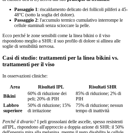
Passaggio 1
: riscaldamento delicato dei follicoli piliferi a 45-
48°C (sotto la soglia del dolore).
Passaggio 2
: l'accumulo termico cumulativo interrompe le
cellule staminali senza scioccare la pelle.
Ecco perché le zone sensibili come la linea bikini o il viso
rispondono meglio a SHR: il suo profilo di dolore si allinea alle
soglie di sensibilità nervosa.
Casi di studio: trattamenti per la linea bikini vs.
trattamenti per il viso
In osservazioni cliniche:
Area
Risultati IPL
Risultati SHR
60% di riduzione dei
85% di riduzione; 2% di
Bikini
peli; 20% di PIH
PIH
Labbro
50% di riduzione; 15%
75% di riduzione; nessun
superiore
di irritazione
tempo di inattività
Perché il divario?
I peli grossolani delle ascelle, spesso resistenti
all'IPL, rispondono all'approccio a doppia azione di SHR: il 50%
dell'energia mira alla melanina, mentre il resto disabilita le cellule