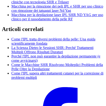
cliniche con tecnologia SHR e Trilaser
Macchina per la rimozione dei peli IPL e SHR per uso clinico
con rimozione dei tatuaggi laser Nd Yag
Macchina per la depilazione laser IPL SHR ND YAG per uso
clinico per il rassodamento della pelle RF
Articoli correlati
Come l'IPL tratta diversi problemi della pelle: Una guida
scientificamente fondata
La Scienza Dietro le Sessioni SHR: Perché Trattamenti
Multipli Offrono Risultati Duraturi
Perché l'IPL non può garantire la depilazione permanente (e
come avvicinarsi)
Come le Macchine SHR Risolvono Molteplici Problemi della
Pelle Oltre la Depilazione
Come l'IPL supera altri trattamenti cutanei per la correzione di
problemi multipli