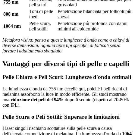
755 nm
peli scuri
grossolani
Toni di pelle
Penetrazione bilanciata per follicoli più
808 nm
medi
spessi
Pelle scura,
Penetrazione più profonda con danni
1064 nm
peli sottili
minimi all'epidermide
Metafora visiva: pensa a queste lunghezze d'onda come a chiavi di
diverse dimensioni: ognuna apre tipi specifici di follicoli senza
forzare l'adattamento sbagliato.
Vantaggi per diversi tipi di pelle e capelli
Pelle Chiara e Peli Scuri: Lunghezze d'onda ottimali
La lunghezza d'onda da 755 nm eccelle qui, poiché i peli ricchi di
melanina assorbono la luce in modo efficiente. Gli studi mostrano
una
riduzione dei peli del 94%
dopo 6 sedute (rispetto al 70-80%
con IPL).
Pelle Scura o Peli Sottili: Superare le limitazioni
I laser singoli rischiano scottature sulla pelle scura a causa
dell'elevata competizione di melanina. La lunghezza d'onda da
1064