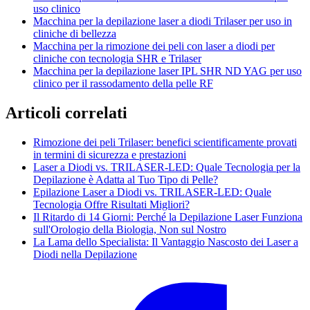
uso clinico
Macchina per la depilazione laser a diodi Trilaser per uso in
cliniche di bellezza
Macchina per la rimozione dei peli con laser a diodi per
cliniche con tecnologia SHR e Trilaser
Macchina per la depilazione laser IPL SHR ND YAG per uso
clinico per il rassodamento della pelle RF
Articoli correlati
Rimozione dei peli Trilaser: benefici scientificamente provati
in termini di sicurezza e prestazioni
Laser a Diodi vs. TRILASER-LED: Quale Tecnologia per la
Depilazione è Adatta al Tuo Tipo di Pelle?
Epilazione Laser a Diodi vs. TRILASER-LED: Quale
Tecnologia Offre Risultati Migliori?
Il Ritardo di 14 Giorni: Perché la Depilazione Laser Funziona
sull'Orologio della Biologia, Non sul Nostro
La Lama dello Specialista: Il Vantaggio Nascosto dei Laser a
Diodi nella Depilazione