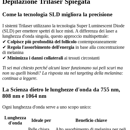
Depilazione Trilaser Spiegata
Come la tecnologia SLD migliora la precisione
I sistemi Trilaser utilizzano la tecnologia Super Luminescent Diode
(SLD) per emettere spettri di luce misti. A differenza dei laser a
lunghezza d'onda singola, questo approccio multispettrale:
✔
Colpisce più profondità del follicolo
contemporaneamente
✔
Regola l'assorbimento dell'energia
in base alla concentrazione
di melanina
✔
Minimizza i danni collaterali
ai tessuti circostanti
Ti sei mai chiesto perché alcuni laser funzionano sui peli scuri ma
non su quelli biondi? La risposta sta nel targeting della melanina:
continua a leggere.
La Scienza dietro le lunghezze d'onda da 755 nm,
808 nm e 1064 nm
Ogni lunghezza d'onda serve a uno scopo unico:
Lunghezza
Ideale per
Beneficio chiave
d'onda
Pelle chiara,
Alto assorbimento di melanina per peli