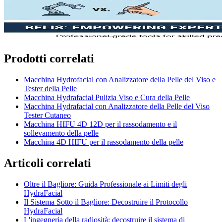
Prodotti correlati
Macchina Hydrofacial con Analizzatore della Pelle del Viso e
Tester della Pelle
Macchina Hydrafacial Pulizia Viso e Cura della Pelle
Macchina Hydrafacial con Analizzatore della Pelle del Viso
Tester Cutaneo
Macchina HIFU 4D 12D per il rassodamento e il
sollevamento della pelle
Macchina 4D HIFU per il rassodamento della pelle
Articoli correlati
Oltre il Bagliore: Guida Professionale ai Limiti degli
HydraFacial
Il Sistema Sotto il Bagliore: Decostruire il Protocollo
HydraFacial
L'ingegneria della radiosità: decostruire il sistema di