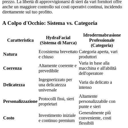
prezzo. La libertà di approvvigionarsi di sieri da vari fornitori offre
anche un maggiore controllo sui costi operativi continui, incidendo
direttamente sul tuo profitto.
A Colpo d'Occhio: Sistema vs. Categoria
Idrodermabrasione
HydraFacial
Caratteristica
Professionale
(Sistema di Marca)
(Categoria)
Ecosistema brevettato
Categoria aperta, vari
Natura
e chiuso
produttori
Varia in base alla
Altamente coerente e
Coerenza
macchina e all'abilità
prevedibile
dell'operatore
Ingegnerizzato per
Varia da delicato a
Delicatezza
una delicatezza
intenso
universale
Altamente
Protocolli fissi, sieri
Personalizzazione
personalizzabile con
proprietari
punte e sieri
Generalmente più
Investimento iniziale
Costo
conveniente, costi
e continuo premium
flessibili