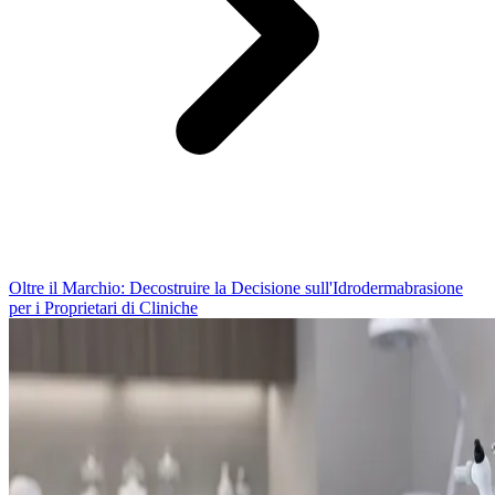
Oltre il Marchio: Decostruire la Decisione sull'Idrodermabrasione
per i Proprietari di Cliniche