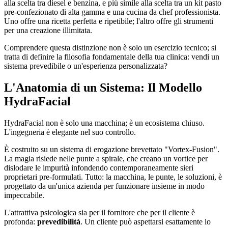
alla scelta tra diesel e benzina, e più simile alla scelta tra un kit pasto
pre-confezionato di alta gamma e una cucina da chef professionista.
Uno offre una ricetta perfetta e ripetibile; l'altro offre gli strumenti
per una creazione illimitata.
Comprendere questa distinzione non è solo un esercizio tecnico; si
tratta di definire la filosofia fondamentale della tua clinica: vendi un
sistema prevedibile o un'esperienza personalizzata?
L'Anatomia di un Sistema: Il Modello
HydraFacial
HydraFacial non è solo una macchina; è un ecosistema chiuso.
L'ingegneria è elegante nel suo controllo.
È costruito su un sistema di erogazione brevettato "Vortex-Fusion".
La magia risiede nelle punte a spirale, che creano un vortice per
dislodare le impurità infondendo contemporaneamente sieri
proprietari pre-formulati. Tutto: la macchina, le punte, le soluzioni, è
progettato da un'unica azienda per funzionare insieme in modo
impeccabile.
L'attrattiva psicologica sia per il fornitore che per il cliente è
profonda:
prevedibilità
. Un cliente può aspettarsi esattamente lo